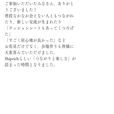
ご参加いただいたみなさん、ありがと
うございました！
普段なかなか会えない人ともつながれ
たり、新しい交流が生まれたり
「クッションシートもあってくつろげ
た」
「すごく居心地が良かった」など
お花見だけでなく、会場作りも皆様に
大変喜んでいただけました。
Shiprichらしい「つながりと楽しさ」が
詰まった時間となりました。
また次回のイベントも、ぜひお楽しみ
に！
「なんだか楽しそう！」と思った方
は、ぜひ次は気軽に参加してください
ね✨
Shiprichでは、皆さまのお役に立てるよ